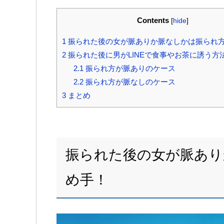
Contents
[
hide
]
1
振られた後の女が脈ありか脈なしかは振られ
2
振られた後に男がLINEで食事やお茶に誘う方
2.1
振られ方が脈ありのケース
2.2
振られ方が脈なしのケース
3
まとめ
振られた後の女が脈あり
め手！