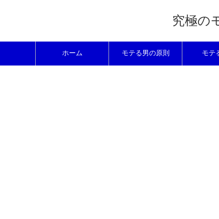
究極の
ホーム
モテる男の原則
モテ