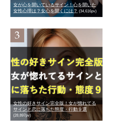
女が心を開いているサイン！心を開いた
女性心理は？女心を開くには？
(34,616pv)
女性の好きサイン完全版！女が惚れてる
サインと恋に落ちた態度・行動９選
(28,897pv)