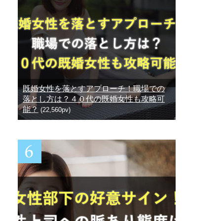
既婚女性を落とすアプローチ！職場での
落とし方は？４０代の既婚女性も攻略可
能？
(22,560pv)