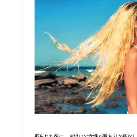
振られた後に、片思いの女性が脈ありか脈な