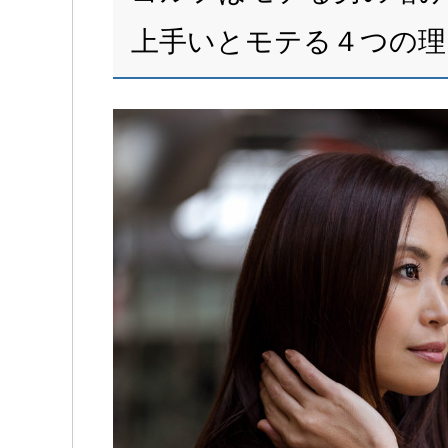
上手いとモテる４つの理