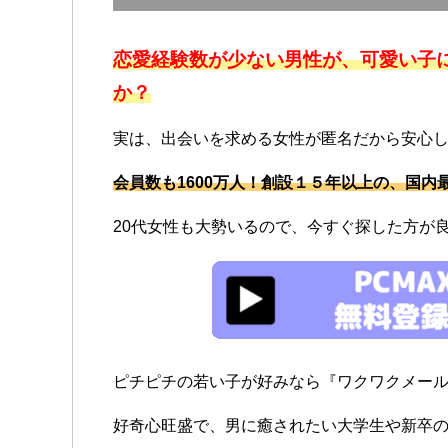
恋愛経験数が少ない男性が、可愛い子
か？
実は、出会いを求める女性が匿名だから安心して
会員数も1600万人！創設１５年以上の、国内
20代女性も大勢いるので、今すぐ探した方が
ピチピチの若い子が好みなら『ワクワクメー
好奇心旺盛で、男に癒されたい大学生や新卒