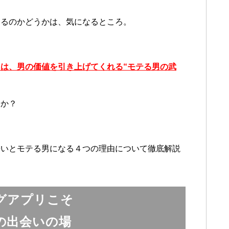
テるのかどうかは、気になるところ。
は、男の価値を引き上げてくれる“モテる男の武
うか？
手いとモテる男になる４つの理由について徹底解説
グアプリこそ
の出会いの場