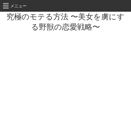
メニュー
究極のモテる方法 〜美女を虜にす
る野獣の恋愛戦略〜