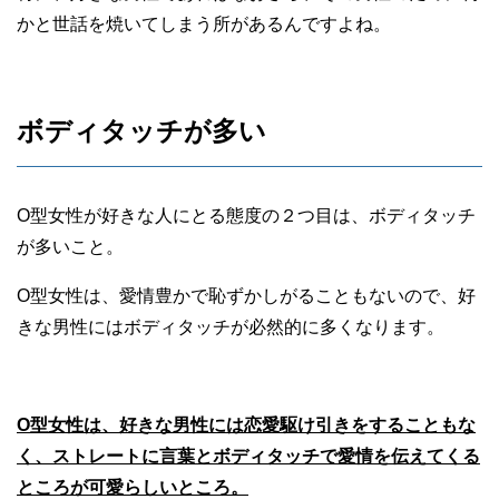
かと世話を焼いてしまう所があるんですよね。
ボディタッチが多い
O型女性が好きな人にとる態度の２つ目は、ボディタッチ
が多いこと。
O型女性は、愛情豊かで恥ずかしがることもないので、好
きな男性にはボディタッチが必然的に多くなります。
O型女性は、好きな男性には恋愛駆け引きをすることもな
く、ストレートに言葉とボディタッチで愛情を伝えてくる
ところが可愛らしいところ。