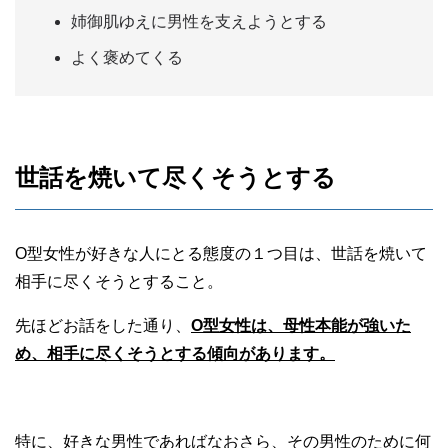
姉御肌ゆえに男性を支えようとする
よく褒めてくる
世話を焼いて尽くそうとする
O型女性が好きな人にとる態度の１つ目は、世話を焼いて
相手に尽くそうとすること。
先ほどお話をした通り、
O型女性は、母性本能が強いた
め、相手に尽くそうとする傾向があります。
特に、好きな男性であればなおさら、その男性のために何