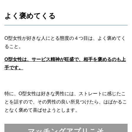
よく褒めてくる
O型女性が好きな人にとる態度の４つ目は、よく褒めてく
ること。
O型女性は、サービス精神が旺盛で、相手を褒めるのも上
手です。
特に、O型女性は好きな男性には、ストレートに感じたこ
とを話すので、その男性の良い所見つけたら、はばかるこ
となく褒めて喜ばせようとします。
マッチングアプリこそ