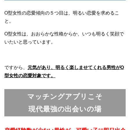
O型女性の恋愛傾向の５つ目は、明るい恋愛を求めるこ
と。
O型女性は、おおらかな性格からか、いつも明るく笑顔で
いたいと思っています。
ですから、
元気があり、明るく楽しませてくれる男性がO
型女性の恋愛対象です。
マッチングアプリこそ
現代最強の出会いの場