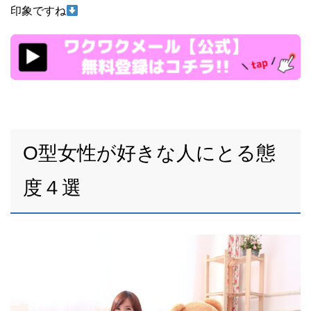
印象ですね
O型女性が好きな人にとる態
度４選