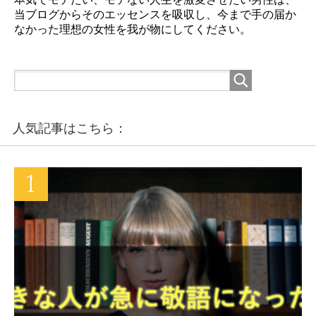
当ブログからそのエッセンスを吸収し、今まで手の届か
なかった理想の女性を我が物にしてください。
人気記事はこちら：