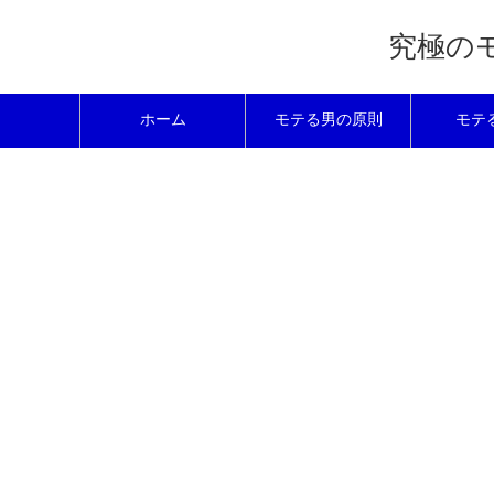
究極の
ホーム
モテる男の原則
モテ