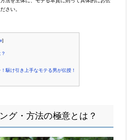
や方法を主体に、モテる本質に則って具体的にお伝
ください。
de
]
は？
チ！駆け引き上手なモテる男が伝授！
ング・方法の極意とは？