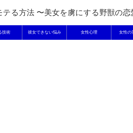
モテる方法 〜美女を虜にする野獣の恋
る技術
彼女できない悩み
女性心理
女性の