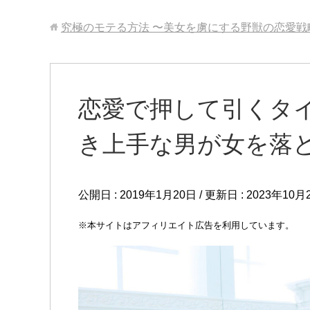
究極のモテる方法 〜美女を虜にする野獣の恋愛戦
恋愛で押して引くタ
き上手な男が女を落
公開日 :
2019年1月20日
/ 更新日 :
2023年10月
※
本サイトはアフィリエイト広告を利用しています。