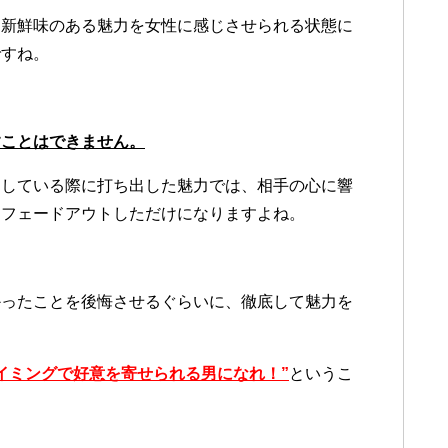
、新鮮味のある魅力を女性に感じさせられる状態に
ですね。
すことはできません。
押している際に打ち出した魅力では、相手の心に響
にフェードアウトしただけになりますよね。
かったことを後悔させるぐらいに、徹底して魅力を
イミングで好意を寄せられる男になれ！”
というこ