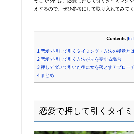
そこで今回は、恋愛で押して引くタイミング
えするので、ぜひ参考にして取り入れてみて
Contents
[
hi
1
恋愛で押して引くタイミング・方法の極意と
2
恋愛で押して引く方法が功を奏する場合
3
押してダメで引いた後に女を落とすアプロー
4
まとめ
恋愛で押して引くタイミ