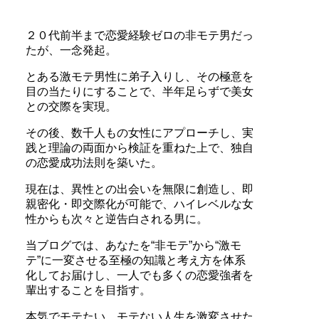
２０代前半まで恋愛経験ゼロの非
モテ男だっ
たが、一念発起。
とある激モテ男性に弟子入りし、その極意を
目の当たりにすることで、半年足らずで美女
との交際を実現。
その後、数千人もの女性にアプローチし、実
践と理論の両面から検証を重ねた上で、独自
の
恋愛成功法則を築いた。
現在は、異性との出会いを無限に創造し、即
親密化・即交際化が可能で、ハイレベルな女
性からも次々と逆告白される男に。
当ブログでは、あなたを“非モテ”から“激モ
テ”に一変させる至極の知識と考え方を体系
化してお届けし、一人でも多くの恋愛強者を
輩出することを目指す。
本気でモテたい、モテない人生を激変させた