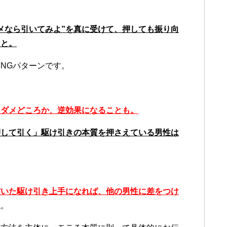
メなら引いてみよ”を真に受けて、押しても振り向
こと。
NGパターンです。
もダメどころか、逆効果になることも。
押して引く」駆け引きの本質を押さえている男性は
突いた駆け引き上手になれば、他の男性に差をつけ
ね。