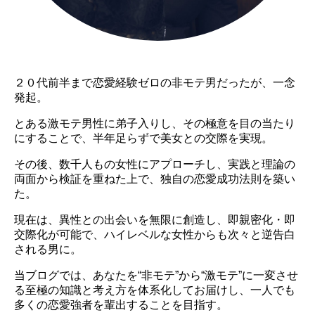
２０代前半まで恋愛経験ゼロの非
モテ男だったが、一念
発起。
とある激モテ男性に弟子入りし、その極意を目の当たり
にすることで、半年足らずで美女との交際を実現。
その後、数千人もの女性にアプローチし、実践と理論の
両面から検証を重ねた上で、独自の
恋愛成功法則を築い
た。
現在は、異性との出会いを無限に創造し、即親密化・即
交際化が可能で、ハイレベルな女性からも次々と逆告白
される男に。
当ブログでは、あなたを“非モテ”から“激モテ”に一変させ
る至極の知識と考え方を体系化してお届けし、一人でも
多くの恋愛強者を輩出することを目指す。