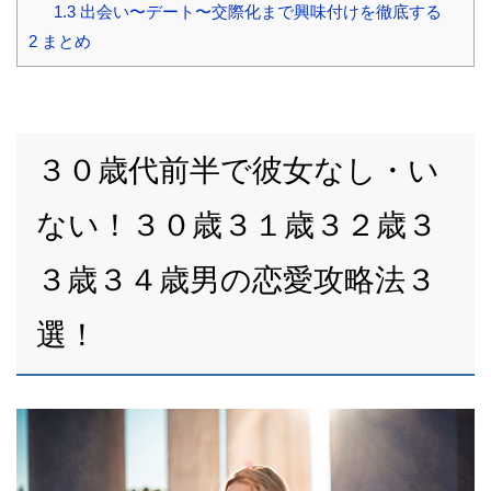
1.3
出会い〜デート〜交際化まで興味付けを徹底する
2
まとめ
３０歳代前半で彼女なし・い
ない！３０歳３１歳３２歳３
３歳３４歳男の恋愛攻略法３
選！