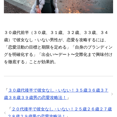
３０歳代前半（３０歳、３１歳、３２歳、３３歳、３４
歳）で彼女なし・いない男性が、恋愛を攻略するには、
「恋愛活動の目標と期限を定める」「自身のブランディン
グを明確化する」「出会い〜デート〜交際化まで興味付け
を徹底する」ことが効果的。
「
３０歳代後半で彼女なし・いない！３５歳３６歳３７
歳３８歳３９歳男の恋愛攻略法！
」
「
２０代後半で彼女なし・いない！２５歳２６歳２７歳
２８歳２９歳男の恋愛攻略法！
」