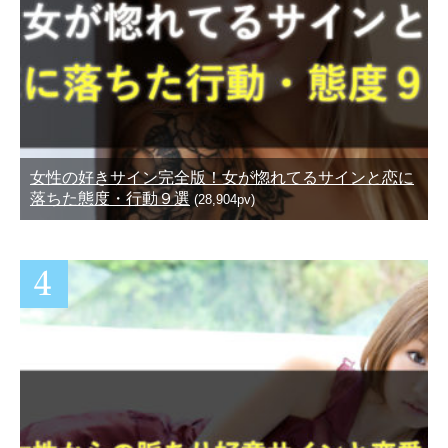
女性の好きサイン完全版！女が惚れてるサインと恋に
落ちた態度・行動９選
(28,904pv)