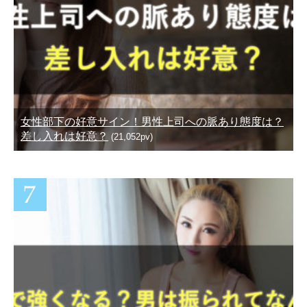
女性部下の好意サイン！男性上司への脈あり態度は？
差し入れは好意？
(21,052pv)